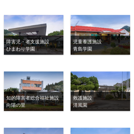
障害児・者支援施設
児童養護施設
ひまわり学園
青島学園
知的障害者総合福祉施設
救護施設
向陽の里
清風園