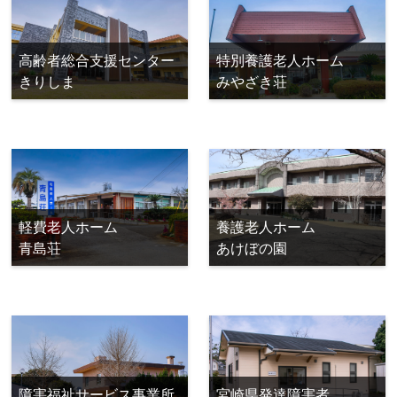
高齢者総合支援センター
特別養護老人ホーム
きりしま
みやざき荘
軽費老人ホーム
養護老人ホーム
青島荘
あけぼの園
宮崎県発達障害者
障害福祉サービス事業所