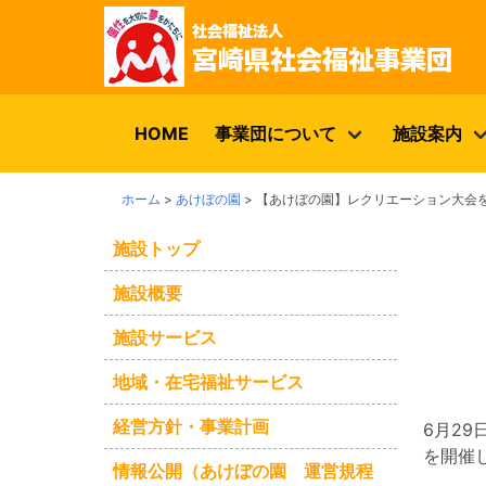
HOME
事業団について
施設案内
ホーム
>
あけぼの園
>
【あけぼの園】レクリエーション大会
施設トップ
施設概要
施設サービス
地域・在宅福祉サービス
経営方針・事業計画
6月2
を開催
情報公開（あけぼの園 運営規程