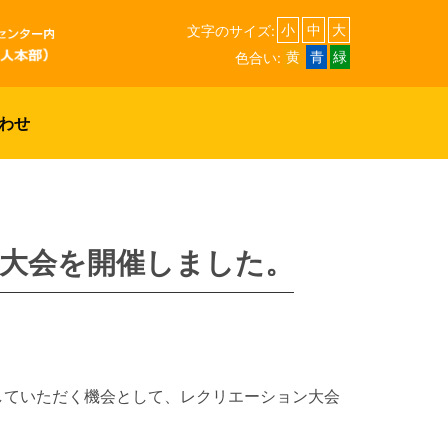
文字のサイズ:
小
中
大
色合い:
黄
青
緑
わせ
大会を開催しました。
していただく機会として、レクリエーション大会