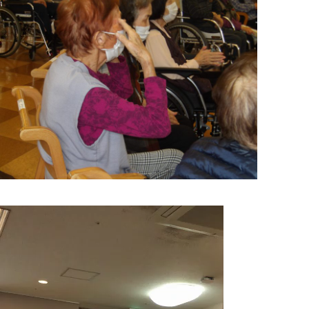
動
画
プ
レ
ー
ヤ