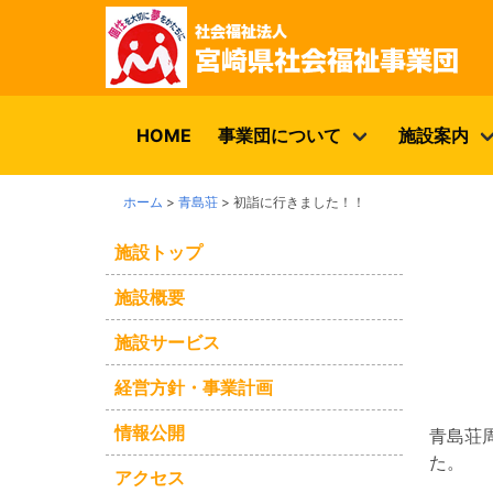
HOME
事業団について
施設案内
ホーム
>
青島荘
>
初詣に行きました！！
施設トップ
施設概要
施設サービス
経営方針・事業計画
情報公開
青島荘
た。
アクセス