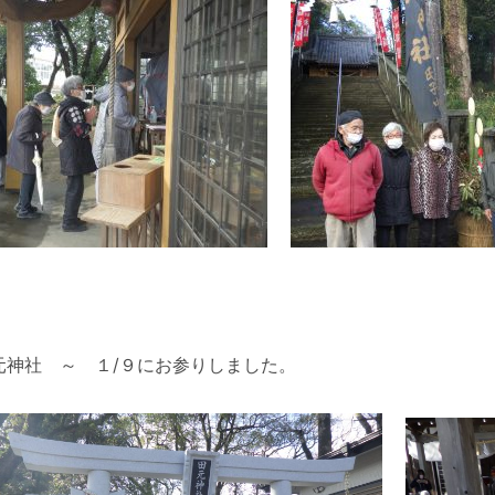
元神社 ～ １/９にお参りしました。