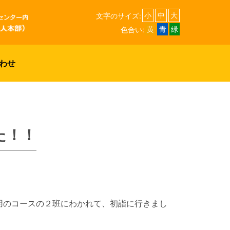
文字のサイズ:
小
中
大
色合い:
黄
青
緑
わせ
た！！
用のコースの２班にわかれて、初詣に行きまし