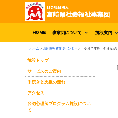
HOME
事業団について
施設案内
ホーム
>
発達障害者支援センター
>
「令和７年度 発達障が
施設トップ
サービスのご案内
手続きと支援の流れ
アクセス
公認心理師プログラム施設につい
て