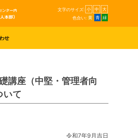
文字のサイズ:
小
中
大
色合い:
黄
青
緑
わせ
礎講座（中堅・管理者向
ついて
令和7年9月吉日