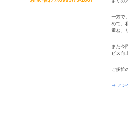
お問い合わせ(0985)75‐2861
多くの
一方で
めて、
重ね、
また今
ビス向
ご多忙
→ ア