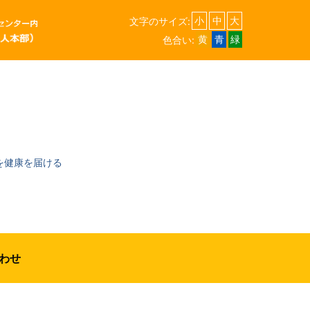
文字のサイズ:
小
中
大
色合い:
黄
青
緑
を健康を届ける
わせ