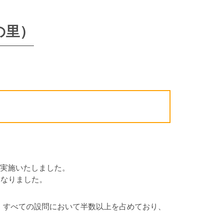
の里）
を実施いたしました。
となりました。
、すべての設問において半数以上を占めており、