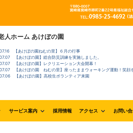
老人ホーム あけぼの園
.07.16
【あけぼの園ねむの里】６月の行事
.07.07
【あけぼの園】総合防災訓練を実施しました。
.07.07
【あけぼの園】レクリエーション大会開幕！
.07.07
【あけぼの園 ねむの里】座ったままウォーキング運動！笑顔
.07.06
【あけぼの園】高校生ボランティア来園
サービス案内
採用情報
アクセス
お問い合
）