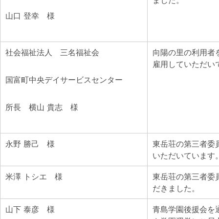
ました。
山口 登幸 様
社会福祉法人 三名福祉会
向陽の里の利用者
雇用していただい
国富町中央デイサービスセンター
所長 横山 貴志 様
永野 勝己 様
東岳荘の第三者委
いただいています
米澤 トシエ 様
東岳荘の第三者委
だきました。
山下 泰彦 様
青島学園後援会を