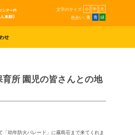
文字のサイズ:
小
中
大
色合い:
黄
青
緑
わせ
育所 園児の皆さんとの地
て「幼年防火パレード」に霧島荘まで来てくれま