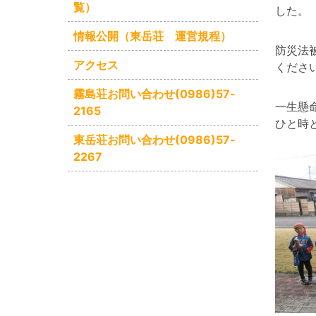
覧）
した。
情報公開（東岳荘 運営規程）
防災法
アクセス
くださ
霧島荘お問い合わせ(0986)57‐
一生懸
2165
ひと時
東岳荘お問い合わせ(0986)57‐
2267