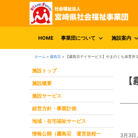
HOME
事業団について
施設案内
ホーム
>
霧島荘
>
【霧島荘デイサービス】やまのくち保育所 
施設トップ
【
施設概要
施設サービス
経営方針・事業計画
地域・在宅福祉サービス
情報公開（霧島荘 運営規程一
3月3