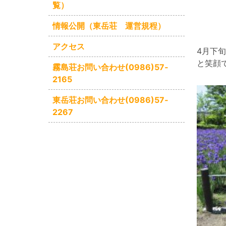
覧）
情報公開（東岳荘 運営規程）
アクセス
4月下
と笑顔
霧島荘お問い合わせ(0986)57‐
2165
東岳荘お問い合わせ(0986)57‐
2267