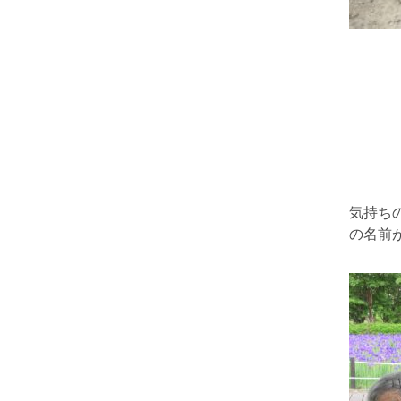
気持ち
の名前