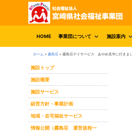
HOME
事業団について
施設案内
ホーム
>
霧島荘
>
霧島荘デイサービス あやめ見学に行きま
施設トップ
施設概要
施設サービス
経営方針・事業計画
地域・在宅福祉サービス
情報公開（霧島荘 運営規程一