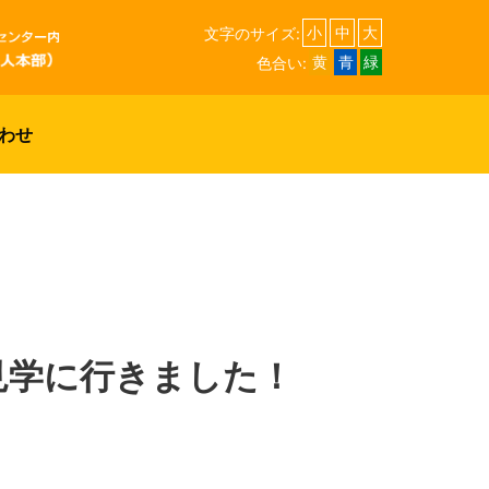
文字のサイズ:
小
中
大
色合い:
黄
青
緑
わせ
見学に行きました！