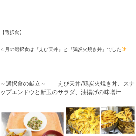
【選択食】
４月の選択食は『えび天丼』と『鶏炭火焼き丼』でした
～選択食の献立～ えび天丼/鶏炭火焼き丼、スナ
ップエンドウと新玉のサラダ、油揚げの味噌汁