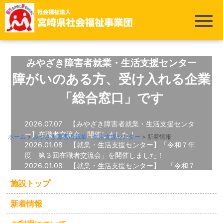
みやざき障害者就業・生活支援センター
障がいのある方、受け入れる企業
「総合窓口」です
2026.07.07
【みやざき障害者就業・生活支援センタ
ー】在職者交流会 開催しました！
ホーム
>
みやざき障害者就業・生活支援センター
>
新着情報
2026.01.08
【就業・生活支援センター】「令和７年
度 第３回在職者交流会」を開催しました！
2026.01.08
【就業・生活支援センター】 「令和７
年度 ピアサポート活動」を開催しました！
施設トップ
2025.10.21
【就業・生活支援センター】宮崎県立み
やざき中央支援学校 高等部の皆さんが校外学習で来所
新着情報
されました
2025.10.21
【就業・生活支援センター】「令和７年