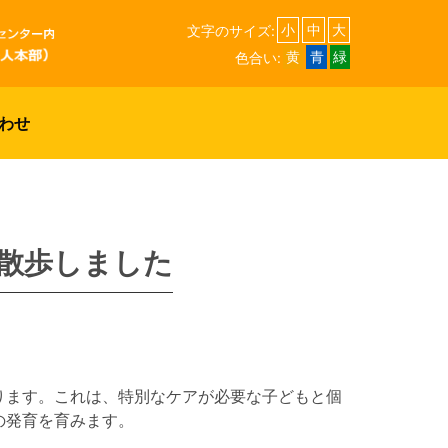
文字のサイズ:
小
中
大
色合い:
黄
青
緑
わせ
散歩しました
ります。これは、特別なケアが必要な子どもと個
の発育を育みます。