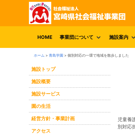
HOME
事業団について
施設案内
ホーム
>
青島学園
>
個別対応の一環で地域を散歩しました
施設トップ
施設概要
施設サービス
園の生活
経営方針・事業計画
児童養
別対応
アクセス