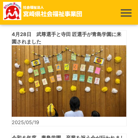
ホーム
>
青島学園
4月28日 武尊選手と寺田 匠選手が青島学園に来
園されました
2025/05/19
令和６年度 青島学園 卒業を祝う会が行われまし