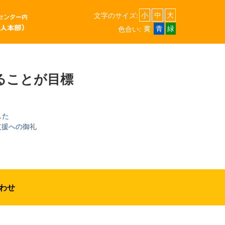
文字のサイズ:
小
中
大
色合い:
黄
青
緑
ることが目標
した
支援への御礼
わせ