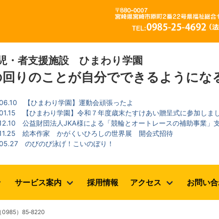
児・者支援施設 ひまわり学園
の回りのことが自分でできるようにな
.06.10
【ひまわり学園】運動会頑張ったよ
.01.15
【ひまわり学園】令和７年度歳末たすけあい贈呈式に参加しま
.12.10
公益財団法人JKA様による「競輪とオートレースの補助事業」
.11.25
絵本作家 かがくいひろしの世界展 開会式招待
.05.27
のびのび泳げ！こいのぼり！
サービス案内
採用情報
アクセス
お問い合
985）85‐8220