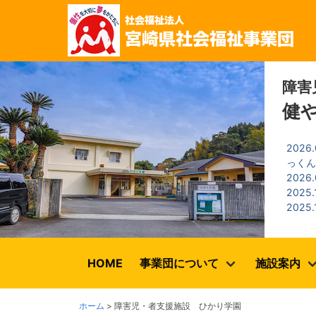
障害
健
2026.
っく
2026.
2025.
2025.
2025.
HOME
事業団について
施設案内
ホーム
>
障害児・者支援施設 ひかり学園